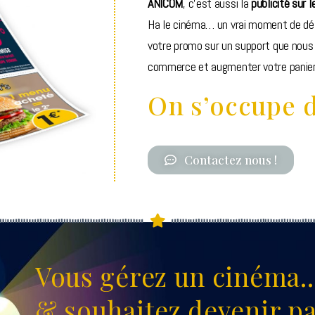
ANICOM
, c’est aussi la
publicité sur l
Ha le cinéma… un vrai moment de dét
votre promo sur un support que nous 
commerce et augmenter votre panie
On s’occupe d
Contactez nous !
Vous gérez un cinéma..
& souhaitez devenir pa