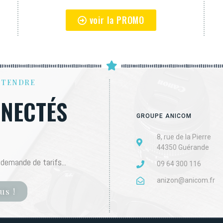
voir la PROMO
NTENDRE
NECTÉS
GROUPE ANICOM
8, rue de la Pierre
44350 Guérande
demande de tarifs...
09 64 300 116
anizon@anicom.fr
us !