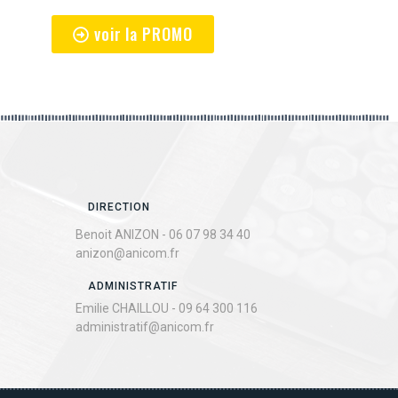
voir la PROMO
DIRECTION
Benoit ANIZON - 06 07 98 34 40
anizon@anicom.fr
ADMINISTRATIF
Emilie CHAILLOU -
09 64 300 116
administratif@anicom.fr