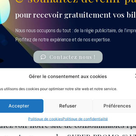
pour recevoir gratuitement vos bi
Nous nous occupons du tout : de la régie publicitaire, de l’impr
Profitez de notre expérience et de nos expertise.
Contactez nous !
Gérer le consentement aux cookies
s utilisons des cookies pour optimiser notre site web et notre service.
des BOBINES CAISSE & d
Accepter
Refuser
Préférences
Politique de cookies
Politique de confidentialité
llez voir notre site de consommables rp